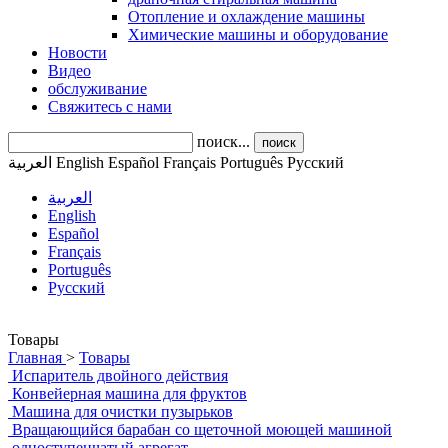
Отопление и охлаждение машины
Химические машины и оборудование
Новости
Видео
обслуживание
Свяжитесь с нами
поиск...
поиск
العربية
English
Español
Français
Português
Pусский
العربية
English
Español
Français
Português
Pусский
Товары
Главная
>
Товары
Испаритель двойного действия
Конвейерная машина для фруктов
Машина для очистки пузырьков
Вращающийся барабан со щеточной моющей машиной
одноступенчатый агрегат