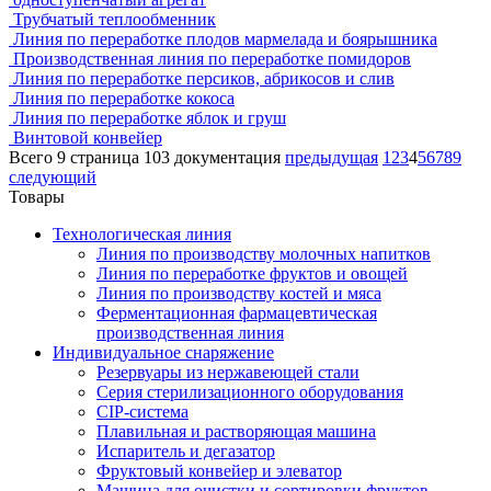
Трубчатый теплообменник
Линия по переработке плодов мармелада и боярышника
Производственная линия по переработке помидоров
Линия по переработке персиков, абрикосов и слив
Линия по переработке кокоса
Линия по переработке яблок и груш
Винтовой конвейер
Всего 9 страница 103 документация
предыдущая
1
2
3
4
5
6
7
8
9
следующий
Товары
Технологическая линия
Линия по производству молочных напитков
Линия по переработке фруктов и овощей
Линия по производству костей и мяса
Ферментационная фармацевтическая
производственная линия
Индивидуальное снаряжение
Резервуары из нержавеющей стали
Серия стерилизационного оборудования
CIP-система
Плавильная и растворяющая машина
Испаритель и дегазатор
Фруктовый конвейер и элеватор
Машина для очистки и сортировки фруктов