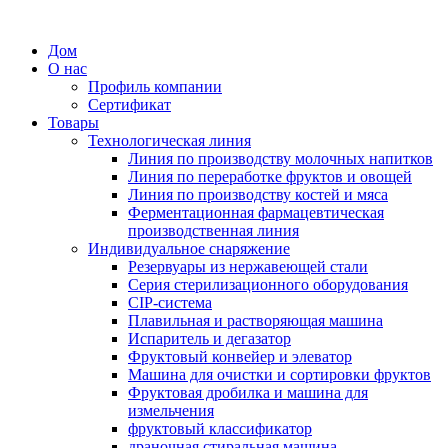
Дом
О нас
Профиль компании
Сертификат
Товары
Технологическая линия
Линия по производству молочных напитков
Линия по переработке фруктов и овощей
Линия по производству костей и мяса
Ферментационная фармацевтическая
производственная линия
Индивидуальное снаряжение
Резервуары из нержавеющей стали
Серия стерилизационного оборудования
CIP-система
Плавильная и растворяющая машина
Испаритель и дегазатор
Фруктовый конвейер и элеватор
Машина для очистки и сортировки фруктов
Фруктовая дробилка и машина для
измельчения
фруктовый классификатор
драночная стиральная машина