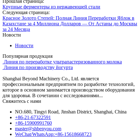
Прошлая страница:
Крупные ферментеры из нержавеющей стали
Следующая страница:
Красное Золото Степей: Полная Линия Переработки Яблок в
Казахстане за 4 Миллиона Долларов — От Астаны до Москвы
за 24 Месяца
Новости
Новости
Популярная продукция
Линия по переработке ультрапастеризованного молока
Линия по производству йогурта
Shanghai Beyond Machinery Co., Ltd. является
профессиональным предприятием по разработке технологий,
которое в основном занимается производством оборудования
для здоровья. В сочетании с исследованиями...
Свяжитесь с нами
NO.680, Tingyi Road, Jinshan District, Shanghai, China
+86-21-67322591
+86-15900991760
master@shbenyou.com
WeChat/WhatsApp:+86-15618668723