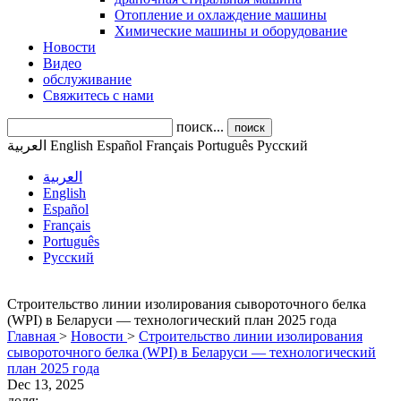
Отопление и охлаждение машины
Химические машины и оборудование
Новости
Видео
обслуживание
Свяжитесь с нами
поиск...
поиск
العربية
English
Español
Français
Português
Pусский
العربية
English
Español
Français
Português
Pусский
Строительство линии изолирования сывороточного белка
(WPI) в Беларуси — технологический план 2025 года
Главная
>
Новости
>
Строительство линии изолирования
сывороточного белка (WPI) в Беларуси — технологический
план 2025 года
Dec 13, 2025
доля: