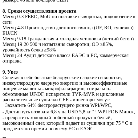
8. Сроки осуществления проекта
Месяц 0-3 FEED, MoU по поставке сыворотки, подключение к
сети
Месяц 4-8 Производство длинного свинца (UF, RO, сушилка)
EU/CN
Месяц 9-18 Гражданская и холодная установка (летний бетон)
Месяц 19-20 500 ч испытания сыворотки; ОЭ ≥85%,
урожайность белка ≥98%
Месяц 24 Аудит детского класса ЕАЭС и ЕС, коммерческая
отправка
9. Увез
Сочетая в себе богатые белорусские сладкие сыворотки,
низкоуглеродную ядерную энергию и высокоэффективные
пищевые машины - микрофильтрацию, спирально-
обмотанные UF/DF, испарители TVR-MVR и циклонные
распылительные сушилки CEE - инвесторы могут:
- Захватить 64% быстрорастущего рынка WPI/WPC,
- Достигнуть возврата 6,8 y на USD 5,8 кг ⁻ ¹ WPI FOB Минск,
- превратить холодный побочный продукт в белый,
высокоценный снег, который падает из сушилки при 75 ° C и
продается по премии по всему ЕС и ЕАЭС.