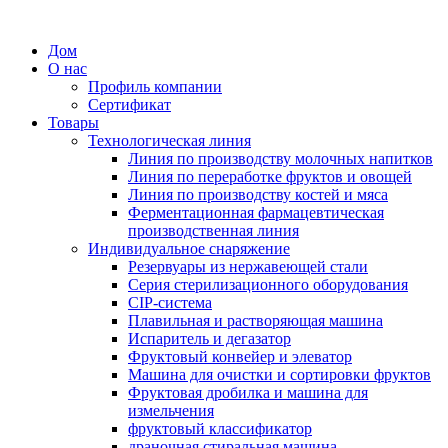
Дом
О нас
Профиль компании
Сертификат
Товары
Технологическая линия
Линия по производству молочных напитков
Линия по переработке фруктов и овощей
Линия по производству костей и мяса
Ферментационная фармацевтическая
производственная линия
Индивидуальное снаряжение
Резервуары из нержавеющей стали
Серия стерилизационного оборудования
CIP-система
Плавильная и растворяющая машина
Испаритель и дегазатор
Фруктовый конвейер и элеватор
Машина для очистки и сортировки фруктов
Фруктовая дробилка и машина для
измельчения
фруктовый классификатор
драночная стиральная машина