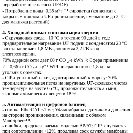
переработочные насосы UF/DF)
- Потребление воды: 0,35 м³ т ⁻ ¹ сироватка (конденсат с
закрытым циклом и UF-проникновение, смешанное до 2 °C
для макияжа растений)
4. Холодный климат и оптимизация энергии
- Окружающая среда −10 °C в течение 90 дней в год:
предварительное нагревание UF-подачи с конденсатом 28 °C
восстанавливает 1,8 МВт, экономяя 2,2 ГВт/год
электроэнергии.
70% ядерной сети дает 60 г CO ₂-e kWh⁻ ¹; Сфера применения
2 = 0,66 кг СО ₂-e kg⁻ ¹ WPI по сравнению с 1,8 кг на
угольных объектах.
- CIP-пустынный пакет, адаптированный к морозу: 30%
пропиленгликольная петля на наружных UF-скользях; чистая
температура на месте 65 °C, продолжительность 25 мин,
экономия химических веществ 18 %.
5. Автоматизация и цифровой близнец
- спинка EtherCAT <1 мс; УФ-мембраны с датчиками давления
на стороне проникновения, связанными с облаком
MindSphere™.
- ошибки, предсказываемые моделью ΔP/ΔT; CIP запускается
при сопротивлении +12%, продлевая срок службы мембраны