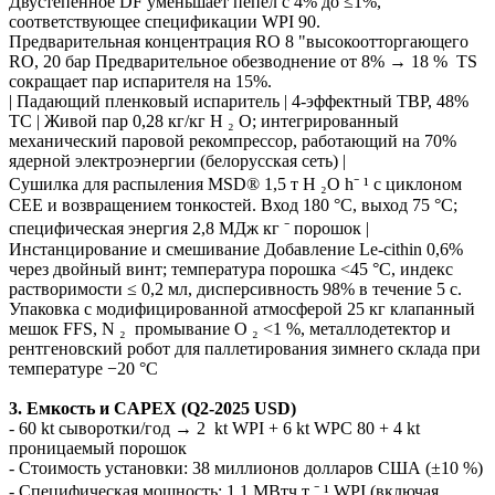
Двустепенное DF уменьшает пепел с 4% до ≤1%,
соответствующее спецификации WPI 90.
Предварительная концентрация RO 8 "высокоотторгающего
RO, 20 бар Предварительное обезводнение от 8% → 18 % TS
сокращает пар испарителя на 15%.
| Падающий пленковый испаритель | 4-эффектный ТВР, 48%
ТС | Живой пар 0,28 кг/кг Н ₂ О; интегрированный
механический паровой рекомпрессор, работающий на 70%
ядерной электроэнергии (белорусская сеть) |
Сушилка для распыления MSD® 1,5 т H ₂O h⁻ ¹ с циклоном
CEE и возвращением тонкостей. Вход 180 °C, выход 75 °C;
специфическая энергия 2,8 МДж кг ⁻ порошок |
Инстанцирование и смешивание Добавление Le-cithin 0,6%
через двойный винт; температура порошка <45 °C, индекс
растворимости ≤ 0,2 мл, дисперсивность 98% в течение 5 с.
Упаковка с модифицированной атмосферой 25 кг клапанный
мешок FFS, N ₂ промывание О ₂ <1 %, металлодетектор и
рентгеновский робот для паллетирования зимнего склада при
температуре −20 °C
3. Емкость и CAPEX (Q2-2025 USD)
- 60 kt сыворотки/год → 2 kt WPI + 6 kt WPC 80 + 4 kt
проницаемый порошок
- Стоимость установки: 38 миллионов долларов США (±10 %)
- Специфическая мощность: 1,1 МВтч т ⁻ ¹ WPI (включая