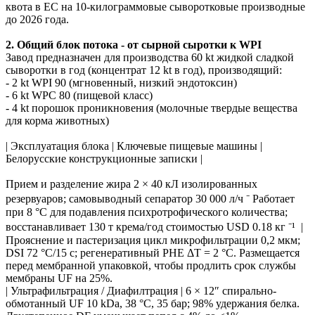
квота в ЕС на 10-килограммовые сыворотковые производные
до 2026 года.
2. Общий блок потока - от сырной сыротки к WPI
Завод предназначен для производства 60 kt жидкой сладкой
сыворотки в год (концентрат 12 kt в год), производящий:
- 2 kt WPI 90 (мгновенный, низкий эндотоксин)
- 6 kt WPC 80 (пищевой класс)
- 4 kt порошок проникновения (молочные твердые вещества
для корма животных)
| Эксплуатация блока | Ключевые пищевые машины |
Белорусские конструкционные записки |
Прием и разделение жира 2 × 40 кЛ изолированных
резервуаров; самовыводный сепаратор 30 000 л/ч ⁻ Работает
при 8 °C для подавления психротрофического количества;
восстанавливает 130 т крема/год стоимостью USD 0.18 кг ⁻¹ |
Прояснение и пастеризация цикл микрофильтрации 0,2 мкм;
DSI 72 °C/15 с; регенеративный PHE ΔT = 2 °C. Размещается
перед мембранной упаковкой, чтобы продлить срок службы
мембраны UF на 25%.
| Ультрафильтрация / Диафилтрация | 6 × 12″ спирально-
обмотанный UF 10 kDa, 38 °C, 35 бар; 98% удержания белка.