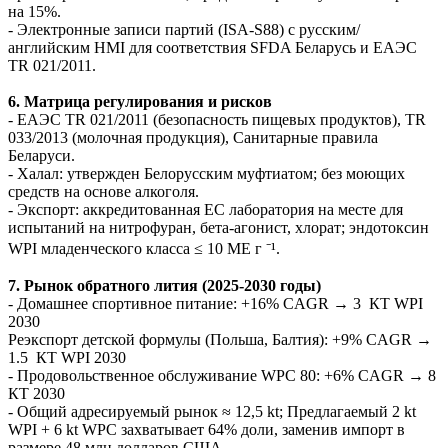
на 15%.
- Электронные записи партий (ISA-S88) с русским/
английским HMI для соответствия SFDA Беларусь и ЕАЭС
TR 021/2011.
6. Матрица регулирования и рисков
- ЕАЭС TR 021/2011 (безопасность пищевых продуктов), TR
033/2013 (молочная продукция), Санитарные правила
Беларуси.
- Халал: утвержден Белорусским муфтиатом; без моющих
средств на основе алкоголя.
- Экспорт: аккредитованная ЕС лаборатория на месте для
испытаний на нитрофуран, бета-агонист, хлорат; эндотоксин
WPI младенческого класса ≤ 10 МЕ г ⁻¹.
7. Рынок обратного лития (2025-2030 годы)
- Домашнее спортивное питание: +16% CAGR → 3 КТ WPI
2030
Реэкспорт детской формулы (Польша, Балтия): +9% CAGR →
1.5 КТ WPI 2030
- Продовольственное обслуживание WPC 80: +6% CAGR → 8
КТ 2030
- Общий адресируемый рынок ≈ 12,5 kt; Предлагаемый 2 kt
WPI + 6 kt WPC захватывает 64% доли, заменив импорт в
размере 48 млн долларов США.