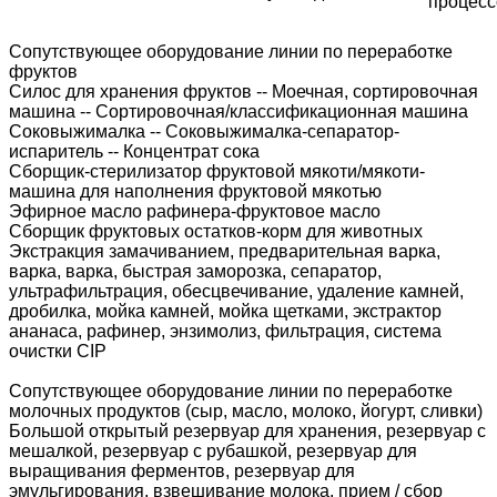
процесс
Сопутствующее оборудование линии по переработке
фруктов
Силос для хранения фруктов -- Моечная, сортировочная
машина -- Сортировочная/классификационная машина
Соковыжималка -- Соковыжималка-сепаратор-
испаритель -- Концентрат сока
Сборщик-стерилизатор фруктовой мякоти/мякоти-
машина для наполнения фруктовой мякотью
Эфирное масло рафинера-фруктовое масло
Сборщик фруктовых остатков-корм для животных
Экстракция замачиванием, предварительная варка,
варка, варка, быстрая заморозка, сепаратор,
ультрафильтрация, обесцвечивание, удаление камней,
дробилка, мойка камней, мойка щетками, экстрактор
ананаса, рафинер, энзимолиз, фильтрация, система
очистки CIP
Сопутствующее оборудование линии по переработке
молочных продуктов (сыр, масло, молоко, йогурт, сливки)
Большой открытый резервуар для хранения, резервуар с
мешалкой, резервуар с рубашкой, резервуар для
выращивания ферментов, резервуар для
эмульгирования, взвешивание молока, прием / сбор