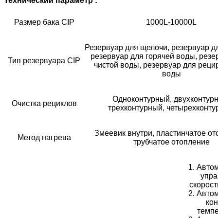
Технический параметр :
Размер бака CIP
1000L-10000L
Резервуар для щелочи, резервуар д
резервуар для горячей воды, резе
Тип резервуара CIP
чистой воды, резервуар для реци
воды
Одноконтурный, двухконтур
Очистка рециклов
трехконтурный, четырехконт
Змеевик внутри, пластинчатое от
Метод нагрева
трубчатое отопление
1. Авто
упра
скорост
2. Авто
ко
темпе