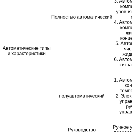
3. Авто
комп
уровня
Полностью автоматический
4. Авто
комп
жи
конц
5. Авт
Автоматические типы
чис
и характеристики
жид
6. Авто
сигна
1. Авто
ко
темп
полуавтоматический
2. Эле
упра
ру
управ
Ручное 
Руководство