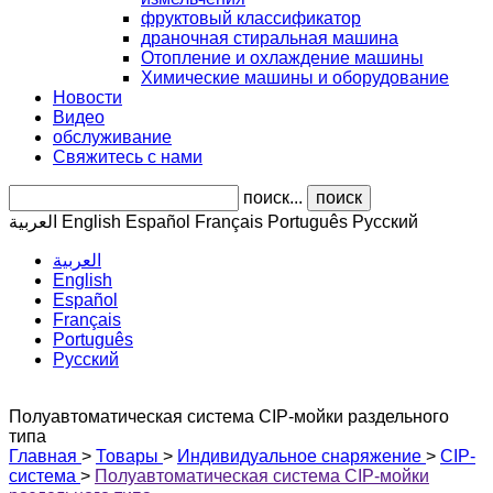
фруктовый классификатор
драночная стиральная машина
Отопление и охлаждение машины
Химические машины и оборудование
Новости
Видео
обслуживание
Свяжитесь с нами
поиск...
поиск
العربية
English
Español
Français
Português
Pусский
العربية
English
Español
Français
Português
Pусский
Полуавтоматическая система CIP-мойки раздельного
типа
Главная
>
Товары
>
Индивидуальное снаряжение
>
CIP-
система
>
Полуавтоматическая система CIP-мойки