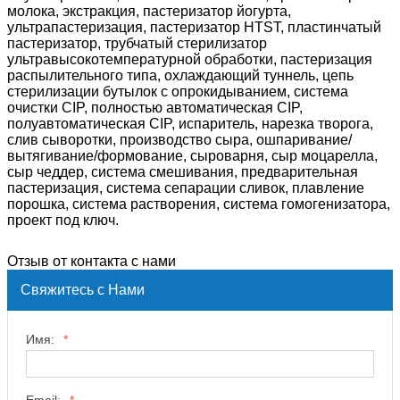
молока, экстракция, пастеризатор йогурта,
ультрапастеризация, пастеризатор HTST, пластинчатый
пастеризатор, трубчатый стерилизатор
ультравысокотемпературной обработки, пастеризация
распылительного типа, охлаждающий туннель, цепь
стерилизации бутылок с опрокидыванием, система
очистки CIP, полностью автоматическая CIP,
полуавтоматическая CIP, испаритель, нарезка творога,
слив сыворотки, производство сыра, ошпаривание/
вытягивание/формование, сыроварня, сыр моцарелла,
сыр чеддер, система смешивания, предварительная
пастеризация, система сепарации сливок, плавление
порошка, система растворения, система гомогенизатора,
проект под ключ.
Отзыв от контакта с нами
Свяжитесь с Нами
Имя:
*