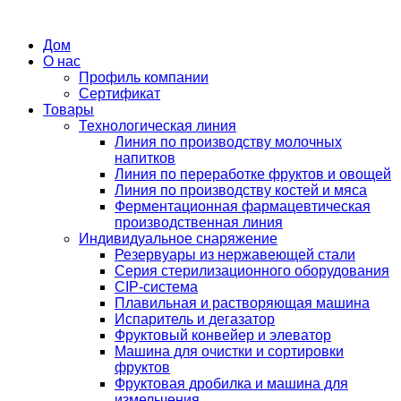
Дом
О нас
Профиль компании
Сертификат
Товары
Технологическая линия
Линия по производству молочных
напитков
Линия по переработке фруктов и овощей
Линия по производству костей и мяса
Ферментационная фармацевтическая
производственная линия
Индивидуальное снаряжение
Резервуары из нержавеющей стали
Серия стерилизационного оборудования
CIP-система
Плавильная и растворяющая машина
Испаритель и дегазатор
Фруктовый конвейер и элеватор
Машина для очистки и сортировки
фруктов
Фруктовая дробилка и машина для
измельчения